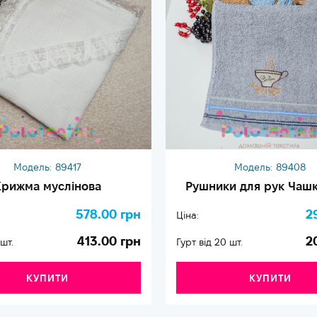
Модель:
89417
Модель:
89408
рижма муслінова
Рушники для рук Чашк
578.00 грн
2
Ціна:
413.00 грн
2
 шт.
Гурт від 20 шт.
КУПИТИ
КУПИТИ