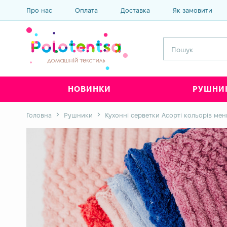
Про нас
Оплата
Доставка
Як замовити
НОВИНКИ
РУШНИ
Головна
Рушники
Кухонні серветки Асорті кольорів мен