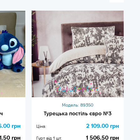
Модель:
89350
ч
Турецька постіль євро №3
6.00 грн
2 109.00 грн
Ціна:
Ці
1.50 грн
1 506.50 грн
Гурт від 1 шт.
Гу