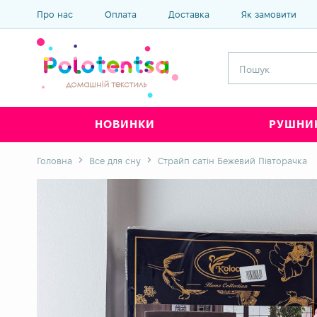
Про нас
Оплата
Доставка
Як замовити
НОВИНКИ
РУШНИ
Головна
Все для сну
Страйп сатін Бежевий Півторачка