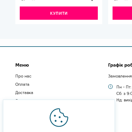
КУПИТИ
Меню
Графік ро
Про нас
Замовлення
Оплата
Пн - Пт:
Доставка
Cб: з 9:
Нд: вих
Як замовити
Як зареєструватись
Типи користувачів
Блог