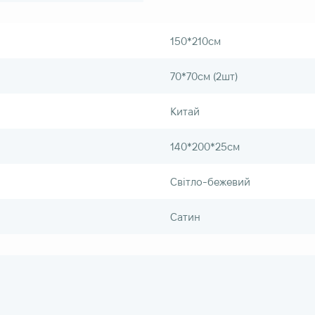
150*210см
70*70см (2шт)
Китай
140*200*25см
Світло-бежевий
Сатин