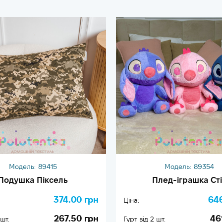
Модель:
89415
Модель:
89354
Подушка Піксель
Плед-іграшка Сті
374.00 грн
64
Ціна:
267.50 грн
46
 шт.
Гурт від 2 шт.