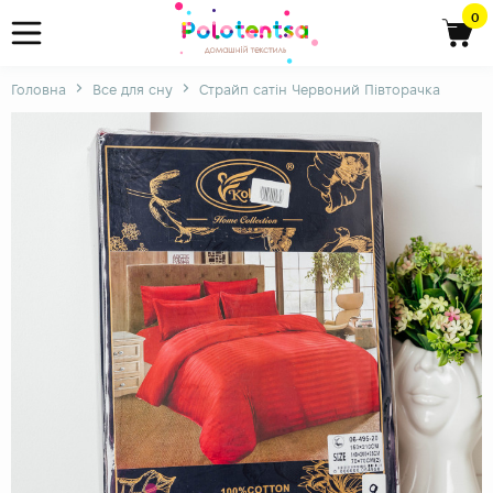
0
Головна
Все для сну
Страйп сатін Червоний Півторачка