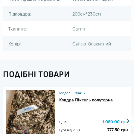
Підковдра:
200см*230см
Тканина:
Сатин
Колір:
Світло-блакитний
ПОДІБНІ ТОВАРИ
Модель:
89416
Ковдра Піксель полуторна
1 089.00 грн
Ціна:
777.50 грн
Гурт від 2 шт.