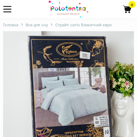
0
Головна
Все для сну
Страйп сатін Блакитний євро