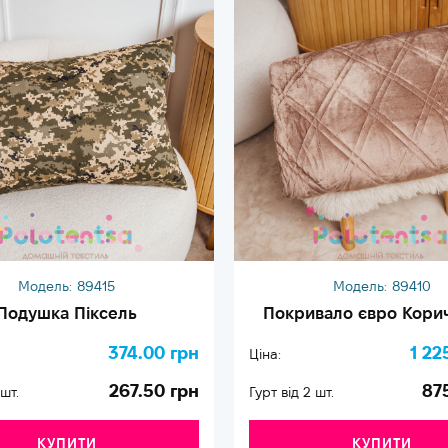
Модель:
89415
Модель:
89410
Подушка Піксель
Покривало євро Кори
374.00 грн
1 22
Ціна:
267.50 грн
87
 шт.
Гурт від 2 шт.
КУПИТИ
КУПИТИ