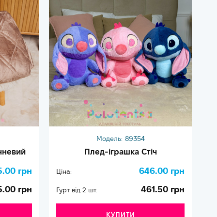
Модель:
89354
чневий
Плед-іграшка Стіч
5.00 грн
646.00 грн
Ціна:
Ці
5.00 грн
461.50 грн
Гурт від 2 шт.
Гу
КУПИТИ