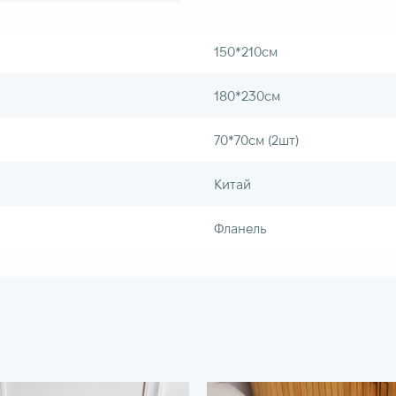
150*210см
180*230см
70*70см (2шт)
Китай
Фланель