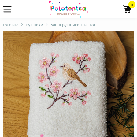
0
Головна
Рушники
Банні рушники Пташка