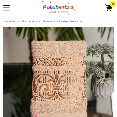
0
Головна
Рушники
Рушники банні Вензеля