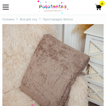
0
Головна
Все для сну
Простирадло Koloco