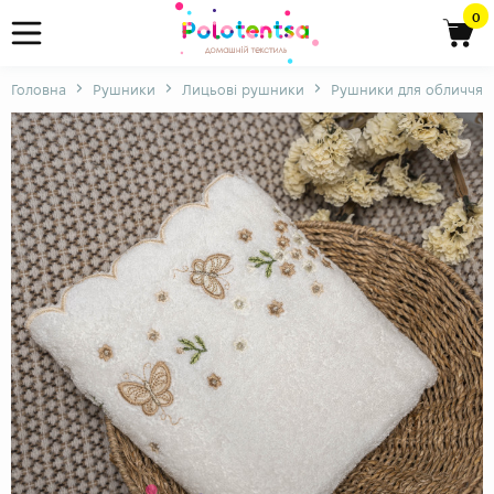
0
Головна
Рушники
Лицьові рушники
Рушники для обличчя з