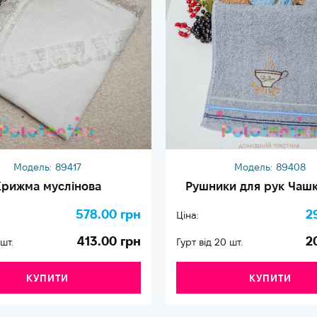
Модель:
89417
Модель:
89408
рижма муслінова
Рушники для рук Чашк
578.00 грн
2
Ціна:
413.00 грн
2
 шт.
Гурт від 20 шт.
КУПИТИ
КУПИТИ