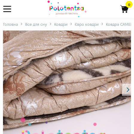
0
Головна
Все для сну
Ковдри
Євро ковдри
Ковдра CAMEL 