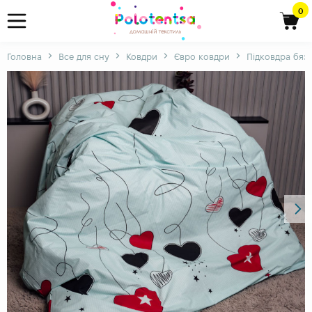
0
Головна
Все для сну
Ковдри
Євро ковдри
Підковдра бяз