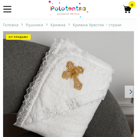
0
Головна
Рушники
Крижма
Крижма Хрестик - стрази
ХІТ ПРОДАЖУ