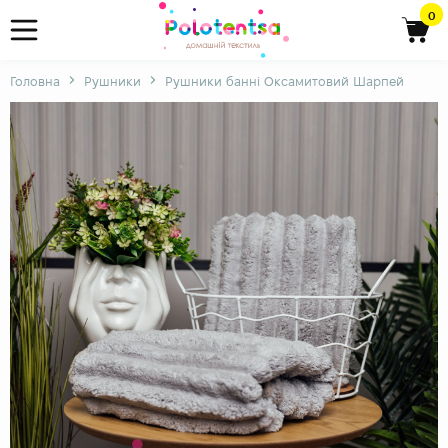
0
Головна
Рушники
Рушники банні Оксамитовий Шарпей