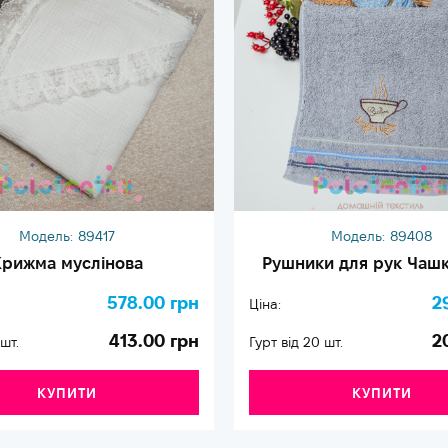
Модель:
89417
Модель:
89408
рижма муслінова
Рушники для рук Чашк
578.00 грн
2
Ціна:
413.00 грн
2
 шт.
Гурт від 20 шт.
КУПИТИ
КУПИТИ