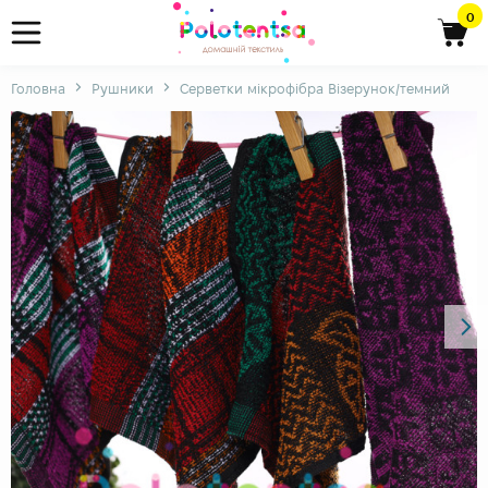
0
Головна
Рушники
Серветки мікрофібра Візерунок/темний