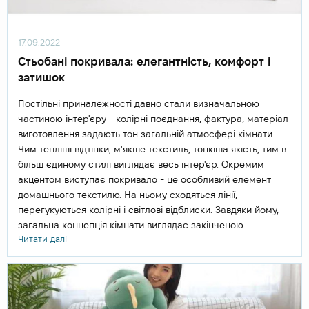
17.09.2022
Стьобані покривала: елегантність, комфорт і
затишок
Постільні приналежності давно стали визначальною
частиною інтер'єру - колірні поєднання, фактура, матеріал
виготовлення задають тон загальній атмосфері кімнати.
Чим тепліші відтінки, м'якше текстиль, тонкіша якість, тим в
більш єдиному стилі виглядає весь інтер'єр. Окремим
акцентом виступає покривало - це особливий елемент
домашнього текстилю. На ньому сходяться лінії,
перегукуються колірні і світлові відблиски. Завдяки йому,
загальна концепція кімнати виглядає закінченою.
Читати далі