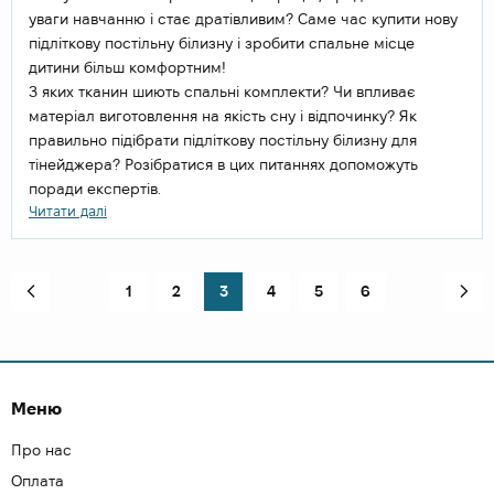
уваги навчанню і стає дратівливим? Саме час купити нову
підліткову постільну білизну і зробити спальне місце
дитини більш комфортним!
З яких тканин шиють спальні комплекти? Чи впливає
матеріал виготовлення на якість сну і відпочинку? Як
правильно підібрати підліткову постільну білизну для
тінейджера? Розібратися в цих питаннях допоможуть
поради експертів.
Читати далі
1
2
3
4
5
6
Меню
Про нас
Оплата